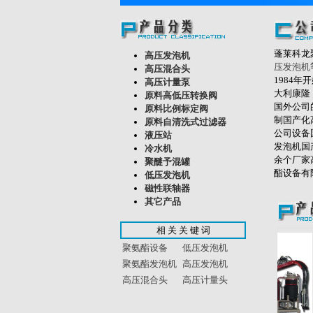
蓬莱科龙
高压发泡机
压发泡机
高压混合头
1984年
高压计量泵
大利康隆（
原料高低压转换阀
国外公司
原料比例标定阀
制国产化
原料自清洗式过滤器
公司设备
液压站
发泡机国
冷水机
余个厂家
聚醚予混罐
酯设备有
低压发泡机
磁性联轴器
其它产品
相 关 关 键 词
聚氨酯设备
低压发泡机
聚氨酯发泡机
高压发泡机
高压混合头
高压计量头