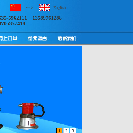
中文
English
535-5962111
13589761288
3705357418
操作高压发泡机时需要注意什...
发泡机的混合头有哪些常见的...
发泡机的工作原理...
高压混合头应用的进步性...
聚氨酯发泡机在外墙保温工程...
1
2
3