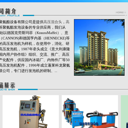
聚氨酯设备有限公司是提供
高压混合头
，
高
等聚氨酯发泡设备的专业供应商，我们从
开始以德国克劳斯玛菲（KraussMaffei）、意
CANNON)和德国亨内基（HENNECKE)等
的高压发泡机为样机，在使用中，消化、研
高压发泡机，1987年牵头成立《意大利康隆
国内用户协作组》组织、交流、推广、高压
产化配件，供应国内冰箱厂、内饰件厂等50
高压发泡机配件，1996年成立蓬莱科龙聚氨
限公司，专门进行发泡机的研制、...